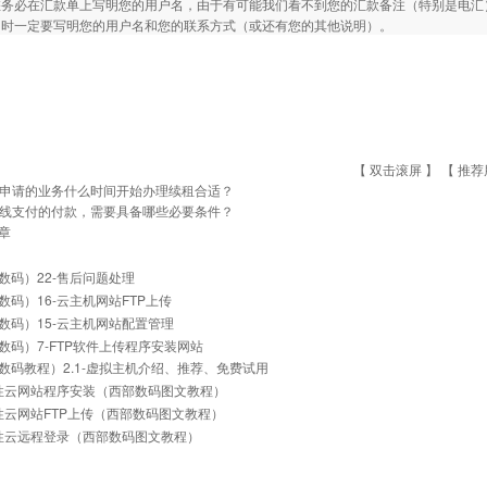
您务必在汇款单上写明您的用户名，由于有可能我们看不到您的汇款备注（特别是电汇
同时一定要写明您的用户名和您的联系方式（或还有您的其他说明）。
【 双击滚屏 】 【
推荐
申请的业务什么时间开始办理续租合适？
线支付的付款，需要具备哪些必要条件？
章
数码）22-售后问题处理
数码）16-云主机网站FTP上传
数码）15-云主机网站配置管理
数码）7-FTP软件上传程序安装网站
数码教程）2.1-虚拟主机介绍、推荐、免费试用
弹性云网站程序安装（西部数码图文教程）
弹性云网站FTP上传（西部数码图文教程）
弹性云远程登录（西部数码图文教程）