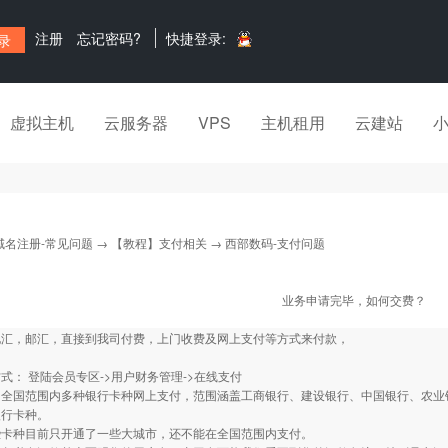
注册
忘记密码?
快捷登录:
虚拟主机
云服务器
VPS
主机租用
云建站
域名注册-常见问题
→
【教程】支付相关
→ 西部数码-支付问题
业务申请完毕，如何交费？
电汇，邮汇，直接到我司付费，上门收费及网上支付等方式来付款，
式： 登陆会员专区->用户财务管理->在线支付
：全国范围内多种银行卡种网上支付，范围涵盖工商银行、建设银行、中国银行、农业
银行卡种。
些卡种目前只开通了一些大城市，还不能在全国范围内支付。