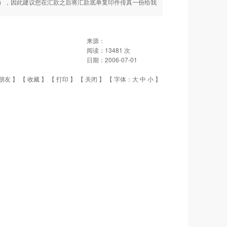
），因此建议您在汇款之后将汇款底单复印件传真一份给我
来源：
阅读：
13481
次
日期：
2006-07-01
朋友
】 【
收藏
】 【
打印
】 【
关闭
】 【 字体：
大
中
小
】