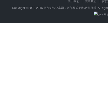
行业：
全部
全部
电商
电商
餐饮外卖
多门店
酒店
餐饮
建材
公司
汽修
家居
保健
零售
美食
关于我们
|
联系我们
|
付款
财务
医药
法务
外卖
酒业
超市
旅游
房产
家居
KTV
箱包
娱乐
美妆
婚庆
护肤
Copyright © 2002-2016 西部知识分享网，西部数码,西部数据代理, All right
去版
日用品
工具
母婴
家电
租车
婚庆
金融
房地产
丽人
粤公
场景：
全部
线上商城
官网品宣
在线点餐
到店预约
图片
类别：
全部
电商小程序
平台小程序
预约小程序
会员卡小
CD
授
小程序保障
自
快速注
微
特约