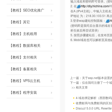
输入域名和密码即可登录。(密
2. 在
http://diy.hichina.com/
【教程】SEO优化推广
在A (IPv4主机)，中输入主机
IP地址 为：218.30.103.51 
3.登录wap建站控制面板：
h
【教程】其它
(密码即是我司后台显示的域名
析生效后再尝试登录)
【教程】主机租用
5. 按照步骤建站后，在发布页
6. Mobi域名也可以解析至
【教程】数据库相关
【教程】支付相关
【教程】备案相关
上一篇：
关于asp.net版本设
【教程】VPS云主机
下一篇：
仅在我司注册了一个域
>> 相关文章
【教程】程序安装
4-域名绑定解析（西部数
收费邮局与免费邮局的区别
Discuz! 5.0.0 URL Rewr