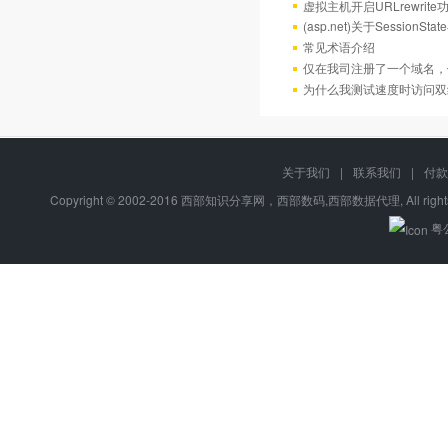
虚拟主机开启URLrewrit
(asp.net)关于Session
常见术语介绍
仅在我司注册了一个域名，
为什么我测试速度时访问双
关于我们
|
联系我们
|
付款
Copyright © 2002-2016 西部知识分享网，西部数码,西部数据代理, All right
粤公