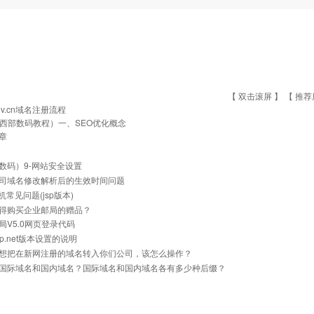
【 双击滚屏 】 【
推荐
ov.cn域名注册流程
西部数码教程）一、SEO优化概念
章
数码）9-网站安全设置
司域名修改解析后的生效时间问题
主机常见问题(jsp版本)
得购买企业邮局的赠品？
局V5.0网页登录代码
p.net版本设置的说明
想把在新网注册的域名转入你们公司，该怎么操作？
国际域名和国内域名？国际域名和国内域名各有多少种后缀？