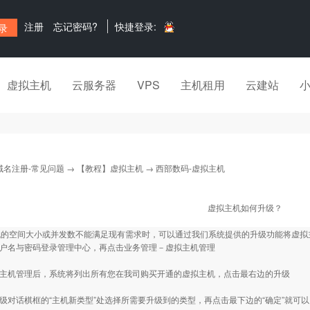
注册
忘记密码?
快捷登录:
虚拟主机
云服务器
VPS
主机租用
云建站
域名注册-常见问题
→
【教程】虚拟主机
→ 西部数码-虚拟主机
虚拟主机如何升级？
机的空间大小或并发数不能满足现有需求时，可以通过我们系统提供的升级功能将虚拟
用户名与密码登录管理中心，再点击业务管理－虚拟主机管理
拟主机管理后，系统将列出所有您在我司购买开通的虚拟主机，点击最右边的升级
升级对话棋框的“主机新类型”处选择所需要升级到的类型，再点击最下边的“确定”就可