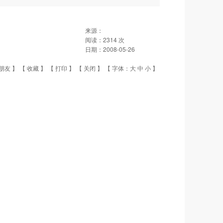
来源：
阅读：
2314
次
日期：
2008-05-26
朋友
】 【
收藏
】 【
打印
】 【
关闭
】 【 字体：
大
中
小
】