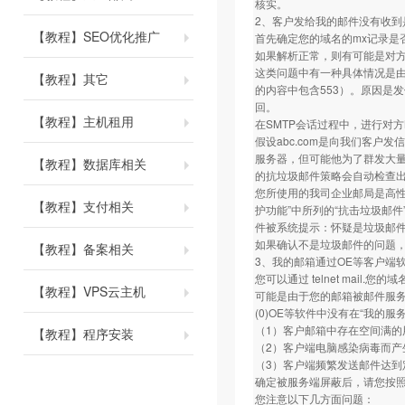
核实。
2、客户发给我的邮件没有收到
【教程】SEO优化推广
首先确定您的域名的mx记录是
如果解析正常，则有可能是对
这类问题中有一种具体情况是
【教程】其它
的内容中包含553）。原因是
回。
【教程】主机租用
在SMTP会话过程中，进行对
假设abc.com是向我们客户发信
服务器，但可能他为了群发大量
【教程】数据库相关
的抗垃圾邮件策略会自动检查出
您所使用的我司企业邮局是高
【教程】支付相关
护功能”中所列的“抗击垃圾邮
件被系统提示：怀疑是垃圾邮件
如果确认不是垃圾邮件的问题
【教程】备案相关
3、我的邮箱通过OE等客户端
您可以通过 telnet mai
【教程】VPS云主机
可能是由于您的邮箱被邮件服
(0)OE等软件中没有在“我的
（1）客户邮箱中存在空间满
【教程】程序安装
（2）客户端电脑感染病毒而产
（3）客户端频繁发送邮件达到
确定被服务端屏蔽后，请您按
您注意以下几方面问题：