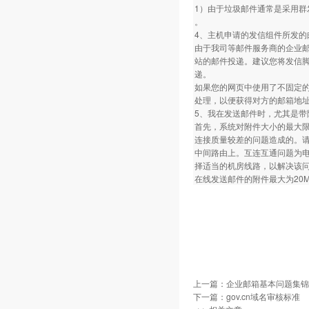
1）由于垃圾邮件通常是采用群
。
4、主机申请的发信组件所发的
由于我司等邮件服务商的企业
站的邮件投递。建议您将发信脚
递。
如果您的网页中使用了不固定的
处理，以便获得对方的邮箱地
5、我在发送邮件时，尤其是
首先，系统对附件大小的最大限
连接质量较差的问题造成的。请您在
中间路由上。互连互通问题为
择适当的机房线路，以解决该
在线发送邮件的附件最大为20M,
上一篇：
企业邮箱基本问题集锦
下一篇：
gov.cn域名审核标准