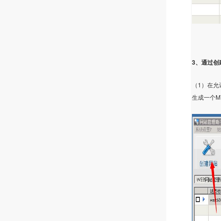
3
、通过创
1
（
）在允
M
生成一个