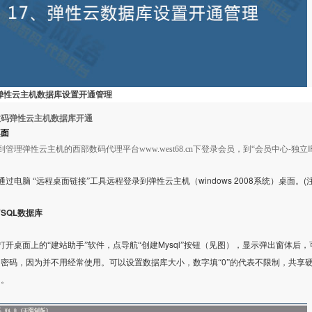
弹性云主机数据库设置开通管理
数码弹性云主机数据库开通
桌面
-
I
到管理弹性云主机的西部数码代理平台
www.west68.cn
下登录会员，到“会员中心
独立
windows 2008
(
通过电脑
“远程桌面链接”工具远程登录到弹性云主机（
系统）桌面。
SQL
数据库
Mysql
打开桌面上的“建站助手”软件，点导航“创建
”按钮（见图），显示弹出窗体后
0
密码，因为并不用经常使用。可以设置数据库大小，数字填“
”的代表不限制，共享
）。