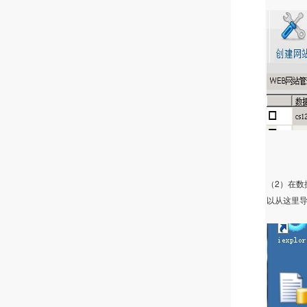
2
（
）在数
以从这里