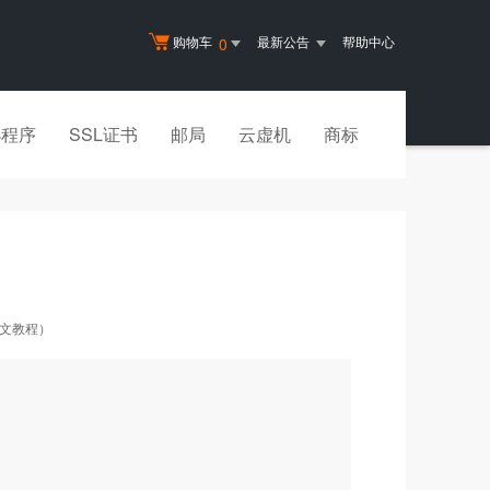
购物车
最新公告
帮助中心
0
小程序
SSL证书
邮局
云虚机
商标
图文教程）