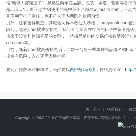
信“地球人都知道了”，虽然这两家在品牌、包装、渠道、营销等各个
是JDB.CN，而王老吉则使用的是中英组合域名wljhealth.co
且不利于推广宣传，也不符合国内网民的使用习惯。
另外，还有吉祥航空，其域名同样不敢让人恭维，juneyaoair.co
因此，这次ji.red被成功拍走，我们不可预言在往后的日子投资者
热衷于投资和终端喜爱的类型，一些极品单拼的交易价格甚至接近八位数，类
(xin.com)等。
目前，随着ji.red被高价拍走后，西数平台另一些单拼精品域名如huo.r
投资有风险，入市还需谨慎把握。
要到西部数码注册域名，当然要找
西部数码代理
，价格更便宜：
http:
关于我们
|
联系我们
|
付款
Copyright © 2002-2016 西部知识分享网，西部数码,西部数据代理, All right
粤公