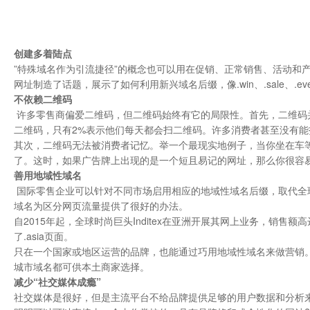
创建多着陆点
”特殊域名作为引流捷径”的概念也可以用在促销、正常销售、活动和产品评论中。Acc
网址制造了话题，展示了如何利用新兴域名后缀，像.win、.sale、.eve
不依赖二维码
许多零售商偏爱二维码，但二维码始终有它的局限性。首先，二维码
二维码，只有2%表示他们每天都会扫二维码。许多消费者甚至没有能
其次，二维码无法被消费者记忆。举一个最现实地例子，当你坐在车
了。这时，如果广告牌上出现的是一个短且易记的网址，那么你很容
善用地域性域名
国际零售企业可以针对不同市场启用相应的地域性域名后缀，取代全
域名为区分网页流量提供了很好的办法。
自2015年起，全球时尚巨头Inditex在亚洲开展其网上业务，销售额高
了.asia页面。
只在一个国家或地区运营的品牌，也能通过巧用地域性域名来做营销。大到大
城市域名都可供本土商家选择。
减少“社交媒体成瘾”
社交媒体是很好，但是主流平台不给品牌提供足够的用户数据和分析