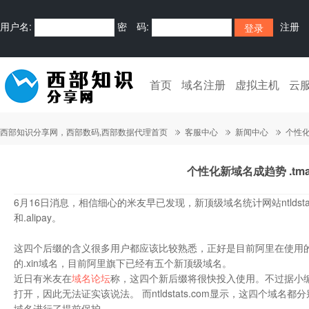
用户名:
密 码:
注册
首页
域名注册
虚拟主机
云
西部知识分享网，西部数码,西部数据代理首页
客服中心
新闻中心
个性化新
个性化新域名成趋势 .tmal
6月16日消息，相信细心的米友早已发现，新顶级域名统计网站ntldstats.
和.alipay。
这四个后缀的含义很多用户都应该比较熟悉，正好是目前阿里在使用
的.xin域名，目前阿里旗下已经有五个新顶级域名。
近日有米友在
域名论坛
称，这四个新后缀将很快投入使用。不过据小编
打开，因此无法证实该说法。 而ntldstats.com显示，这四个域名
域名进行了提前保护。