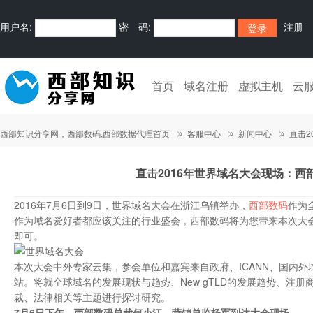
用户名:
密 码:
注册
首页
域名注册
虚拟主机
云
西部知识分享网，西部数码,西部数据代理首页
客服中心
新闻中心
直击2
直击2016年世界域名大会现场：西
2016年7月6日到9日，世界域名大会在浙江乌镇举办，
西部数码
作为
作为域名爱好者都应该关注的行业盛会，西部数码将为您带来本次大
即可。
本次大会中外专家云集，参会单位和嘉宾来自政府、ICANN、国内
站。将就全球域名的发展现状与趋势、New gTLD的发展趋势、注
裁、法律相关等主题进行探讨研究。
7月6日下午，西部数码总裁何小江、营销总监杨军到达大会现场。