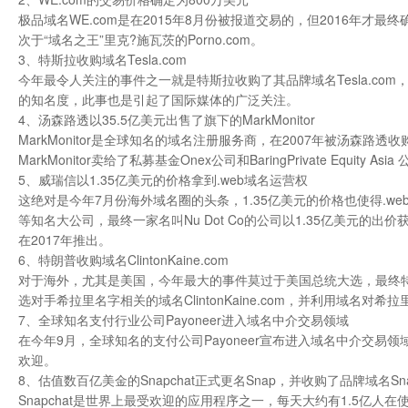
极品域名WE.com是在2015年8月份被报道交易的，但2016年才最
次于“域名之王”里克?施瓦茨的Porno.com。
3、特斯拉收购域名Tesla.com
今年最令人关注的事件之一就是特斯拉收购了其品牌域名Tesla.c
的知名度，此事也是引起了国际媒体的广泛关注。
4、汤森路透以35.5亿美元出售了旗下的MarkMonitor
MarkMonitor是全球知名的域名注册服务商，在2007年被汤森
MarkMonitor卖给了私募基金Onex公司和BaringPrivate Equity Asia
5、威瑞信以1.35亿美元的价格拿到.web域名运营权
这绝对是今年7月份海外域名圈的头条，1.35亿美元的价格也使得.web成
等知名大公司，最终一家名叫Nu Dot Co的公司以1.35亿美元的
在2017年推出。
6、特朗普收购域名ClintonKaine.com
对于海外，尤其是美国，今年最大的事件莫过于美国总统大选，最终特
选对手希拉里名字相关的域名ClintonKaine.com，并利用域名对希
7、全球知名支付行业公司Payoneer进入域名中介交易领域
在今年9月，全球知名的支付公司Payoneer宣布进入域名中介交易领域，
欢迎。
8、估值数百亿美金的Snapchat正式更名Snap，并收购了品牌域名Sna
Snapchat是世界上最受欢迎的应用程序之一，每天大约有1.5亿人