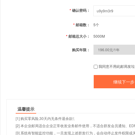
*
确认密码：
*
邮箱数：
5个
*
邮箱总大小：
5000M
购买年限：
我同意不用此邮局发垃
温馨提示
[1] 购买零风险,30天内无条件退余款!;
[2] 本企业邮局适合企业正常收发业务邮件使用，不适合群发会员通知、E
[3] 系统有智能监控功能，一旦发现上述群发行为，会自动停止发件权限或