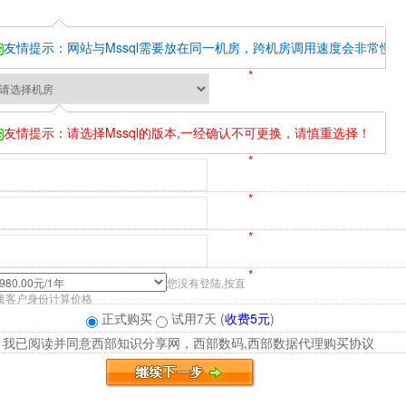
友情提示：网站与Mssql需要放在同一机房，跨机房调用速度会非常慢
*
友情提示：请选择Mssql的版本,一经确认不可更换，请慎重选择！
*
*
*
*
您没有登陆,按直
接客户身份计算价格
正式购买
试用7天 (
收费5元
)
我已阅读并同意西部知识分享网，西部数码,西部数据代理
购买协议