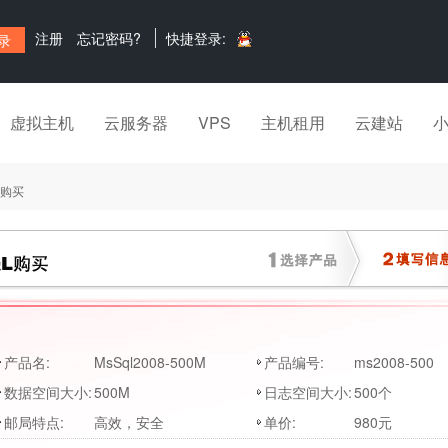
注册
忘记密码?
快捷登录:
虚拟主机
云服务器
VPS
主机租用
云建站
L购买
产品名:
MsSql2008-500M
产品编号:
ms2008-500
数据空间大小:
500M
日志空间大小:
500个
邮局特点:
高效，安全
单价:
980元