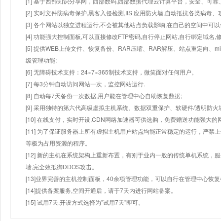
[1] 基于西部知识分享网，西部数码,西部数据代理云计算平台，安全、可靠、
[2] 实时文件防病毒保护,黑客入侵检测,IIS 应用防火墙,自动抵抗各类病毒、
[3] 各个网站以独立进程运行,不会被其他站点负载影响,在自己的空间中可以使用
[4] 功能强大控制面板,可以直接修改FTP密码,自行停止网站,自行绑定域名,
[5] 提供WEB上传文件、恢复备份、RAR压缩、RAR解压、站点重定向
级管理功能;
[6] 无障碍技术支持：24×7×365制技术支持，微笑面对任何用户。
[7] 每3分钟自动访问网站一次，监控网站运行.
[8] 自动每7天备份一次数据,用户能在管理中心自助恢复数据;
[9] 采用独特的第六代高级虚拟主机系统、数据双重保护、软硬件/透明防火
[10] 在线支付，实时开设,CDN网络加速器可供选购，免费赠送功能强大
[11] 为了保证服务器上所有虚拟主机用户站点均能正常稳定的运行，严禁上
等极为占用资源的程序。
[12] 新的主机在系统架构上重新布置，有别于业内一般的传统单机系统，
墙,完全效抵御DDOS攻击。
[13]业界完善的主机控制面板，40余项管理功能，可以自行在管理中心恢
[14]提供备案服务,空间开通后，请于7天内进行网站备案。
[15] 试用7天.开设方式选择为"试用7天"即可。