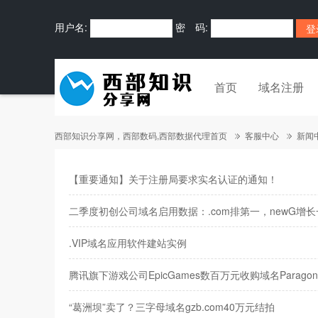
用户名:
密 码:
首页
域名注册
西部知识分享网，西部数码,西部数据代理首页
客服中心
新闻
【重要通知】关于注册局要求实名认证的通知！
二季度初创公司域名启用数据：.com排第一，newG增长
.VIP域名应用软件建站实例
腾讯旗下游戏公司EpicGames数百万元收购域名Paragon.
“葛洲坝”卖了？三字母域名gzb.com40万元结拍